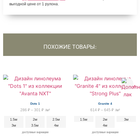
выгодной цене от 1 рулона.
ПОХОЖИЕ ТОВАРЫ:
Dots 1
Granite 4
286
₽
–
301
₽
614
₽
–
645
₽
/м²
/м²
1.5м
2м
2.5м
1.5м
2м
3м
3м
3.5м
4м
4м
доступные вариации
доступные вариации