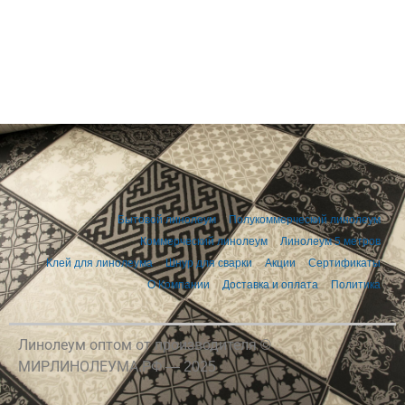
Бытовой линолеум
Полукоммерческий линолеум
Коммерческий линолеум
Линолеум 5 метров
Клей для линолеума
Шнур для сварки
Акции
Сертификаты
О Компании
Доставка и оплата
Политика
Линолеум оптом от производителя ©
МИРЛИНОЛЕУМА.РФ — 2025