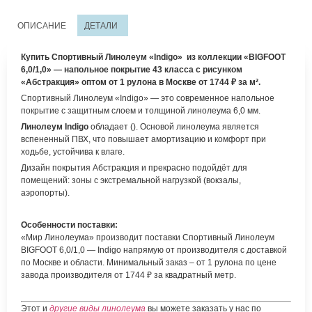
ОПИСАНИЕ
ДЕТАЛИ
Купить Спортивный Линолеум «Indigo» из коллекции «BIGFOOT
6,0/1,0» — напольное покрытие 43 класса с рисунком
«Абстракция» оптом от 1 рулона в Москве от
1744
₽
за м².
Спортивный Линолеум «Indigo» — это современное напольное
покрытие с защитным слоем и толщиной линолеума 6,0 мм.
Линолеум Indigo
обладает (). Основой линолеума является
вспененный ПВХ, что повышает амортизацию и комфорт при
ходьбе, устойчива к влаге.
Дизайн покрытия Абстракция и прекрасно подойдёт для
помещений: зоны с экстремальной нагрузкой (вокзалы,
аэропорты).
Особенности поставки:
«Мир Линолеума» производит поставки Спортивный Линолеум
BIGFOOT 6,0/1,0 — Indigo напрямую от производителя с доставкой
по Москве и области. Минимальный заказ – от 1 рулона по цене
завода производителя от
1744
₽
за квадратный метр.
Этот и
другие виды линолеума
вы можете заказать у нас по