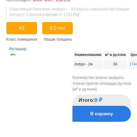
Спортивный Линолеум «Indigo» — 43 класса с рисунком Абстракция
оптом от 1 рулона в Москве от
1744
₽
/м²
43
6,0 мм
Класс помещения
Общая толщина
Интерьер:
Наименование
м² в рулоне
Це
Indigo - 2м
36
174
Количество можно выбрать
только кратно площади рулона
(м² в рулоне).
0
₽
Итого:
В корзину