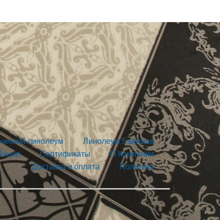
ческий линолеум
Линолеум 5 метров
Акции
Сертификаты
О Компании
Доставка и оплата
Политика