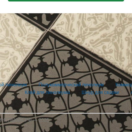
ой линолеум
Полукоммерческий линолеум
Коммер
Клей для линолеума
Шнур для сварки
ЛИНОЛЕУМА.РФ — 2025