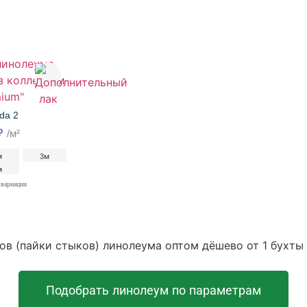
da 2
₽
/м²
м
3м
м
 вариации
ов (пайки стыков) линолеума оптом дёшево от 1 бухты 
Подобрать линолеум по параметрам