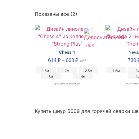
Показаны все (2)
Chess 4
Neva
614
₽
–
663
₽
/м²
730
1.5м
2м
2.5м
1.5м
2
3м
4м
4
доступные вариации
доступные
Купить шнур 5009 для горячей сварки шв