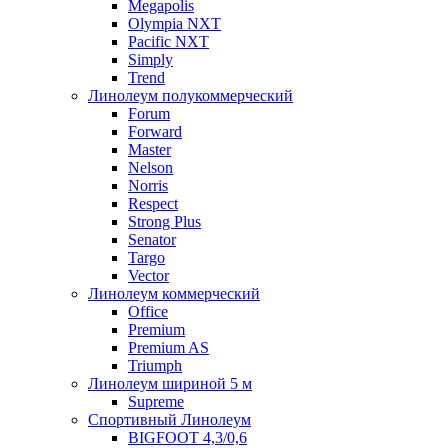
Megapolis
Olympia NXT
Pacific NXT
Simply
Trend
Линолеум полукоммерческий
Forum
Forward
Master
Nelson
Norris
Respect
Strong Plus
Senator
Targo
Vector
Линолеум коммерческий
Office
Premium
Premium AS
Triumph
Линолеум шириной 5 м
Supreme
Спортивный Линолеум
BIGFOOT 4,3/0,6