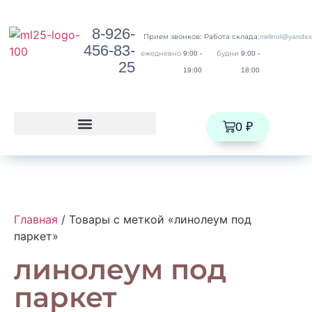
8-926-
Прием звонков:
Работа склада:
mirlinol@yandex
456-83-
ежедневно 9:00 -
будни 9:00 -
25
19:00
18:00
0
₽
Главная
/ Товары с меткой «линолеум под
паркет»
линолеум под
паркет