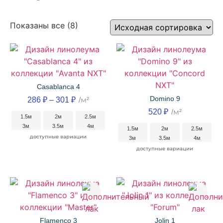
Показаны все (8)
Casablanca 4
Domino 9
286
₽
–
301
₽
/м²
520
₽
/м²
1.5м
2м
2.5м
3м
3.5м
4м
1.5м
2м
2.5м
доступные вариации
3м
3.5м
4м
доступные вариации
Flamenco 3
Jolin 1