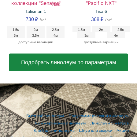
Talisman 1
Tisa 6
730
₽
/м²
368
₽
/м²
1.5м
2м
2.5м
1.5м
2м
2.5м
3м
3.5м
4м
3м
4м
доступные вариации
доступные вариации
Подобрать линолеум по параметрам
Бытовой линолеум
Полукоммерческий линолеум
Коммерческий линолеум
Линолеум 5 метров
Клей для линолеума
Шнур для сварки
Акции